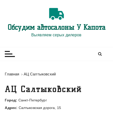
П
е
р
е
Обсудим автосалоны У Капота
й
т
Выявляем серых дилеров
и
к
с
о
д
е
Главная
АЦ Салтыковский
р
ж
АЦ Салтыковский
и
м
Город:
Санкт-Петербург
о
Адрес:
Салтыковская дорога, 15
м