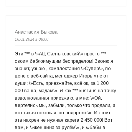
Анастасия Быкова
16.01.2024 в 08:00
Эти *** в \»АЦ Салтыковский\» просто ***
своим баблоимущим беспределом! Звоню я
значит, узнаю , комплектация \»Супер\», по
цене с веб-сайта, менеджер Игорь мне от
души: \»Есть, приезжайте, всё ок, за 1 200
000 ваша, мадам\». Я как *** княгиня на тачку
взволнованная приезжаю, а мне: \»Ой,
вертелись мы, забыли, только что продали, а
вот такая похожая, но подороже\». И стоит
эта нахрен не нужная карета 2 450 000! Вот
вам, и \»женщина за рулём\», и \»бабы в