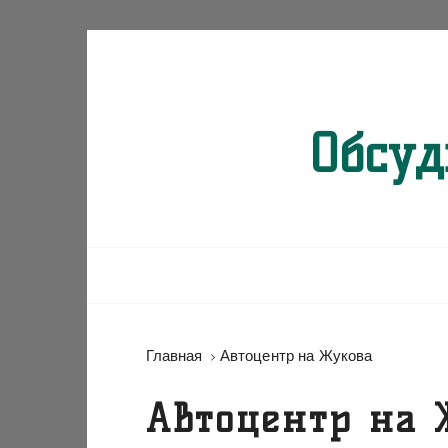
П
е
р
е
Обсуд
й
т
и
к
с
о
д
е
р
Главная
Автоцентр на Жукова
ж
и
Автоцентр на 
м
о