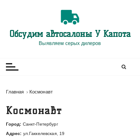
П
е
р
е
Обсудим автосалоны У Капота
й
т
Выявляем серых дилеров
и
к
с
о
д
е
Главная
Космонавт
р
ж
Космонавт
и
м
Город:
Санкт-Петербург
о
Адрес:
ул.Гаккелевская, 19
м