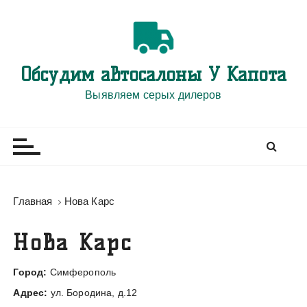
П
е
р
е
Обсудим автосалоны У Капота
й
т
Выявляем серых дилеров
и
к
с
о
д
е
Главная
Нова Карс
р
ж
Нова Карс
и
м
Город:
Симферополь
о
Адрес:
ул. Бородина, д.12
м